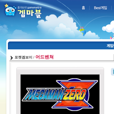
어드벤쳐
포켓겜보이 /