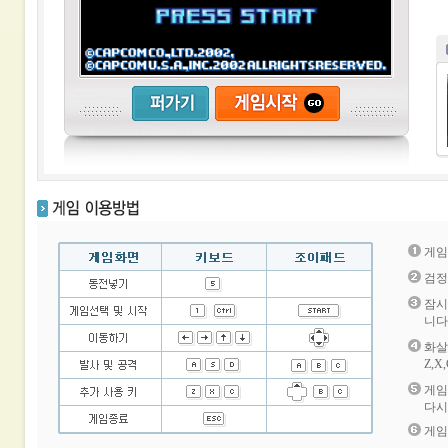
게임
검정
잠시
니다
화살
Z,
게임
다시
게임