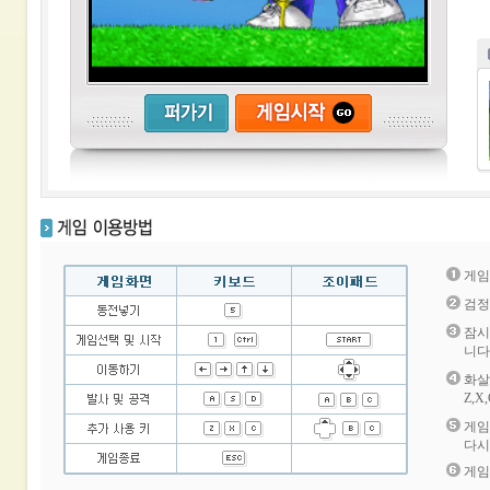
게임
검정
잠시
니다
화살
Z,
게임
다시
게임