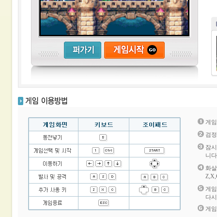
게임
검정
잠시
니다
화살
Z,
게임
다시
게임