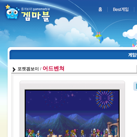
어드벤쳐
포켓겜보이 /